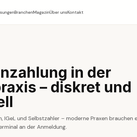
ösungen
Branchen
Magazin
Über uns
Kontakt
nzahlung in der
raxis – diskret und
ll
en, IGeL und Selbstzahler – moderne Praxen brauchen e
Terminal an der Anmeldung.