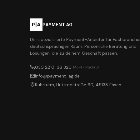
P|A
PAYMENT AG
Der spezialisierte Payment-Anbieter für Fachbranche
deutschsprachigen Raum. Persönliche Beratung und
Lösungen, die zu deinem Geschäft passen.
030 22 01 36 320
· Mo–Fr Rückruf
info@payment-ag.de
Ruhrturm, Huttropstraße 60, 45138 Essen