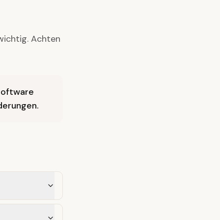
wichtig. Achten
ssoftware
rderungen.