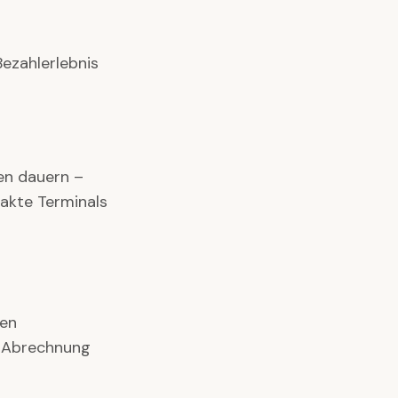
Bezahlerlebnis
den dauern –
akte Terminals
ten
er Abrechnung