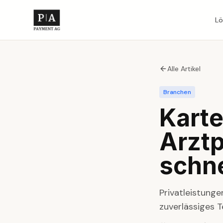
L
Alle Artikel
Branchen
Karte
Arztp
schne
Privatleistung
zuverlässiges 