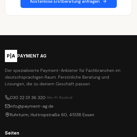
Kostenlose Erstberatung anfragen
P|A
PAYMENT AG
Der spezialisierte Payment-Anbieter für Fachbranchen im
deutschsprachigen Raum. Persönliche Beratung und
Lösungen, die zu deinem Geschäft passen.
030 22 01 36 320
· Mo–Fr Rückruf
info@payment-ag.de
Ruhrturm, Huttropstraße 60, 45138 Essen
Seiten