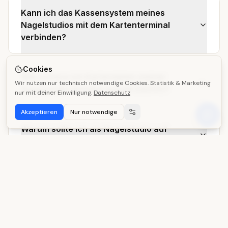
Kann ich das Kassensystem meines
Nagelstudios mit dem Kartenterminal
verbinden?
Cookies
Wie sichere ich Kartendaten meiner
Wir nutzen nur technisch notwendige Cookies. Statistik & Marketing
Nagelstudio-Kunden gemäß DSGVO?
nur mit deiner Einwilligung.
Datenschutz
Akzeptieren
Nur notwendige
Warum sollte ich als Nagelstudio auf
Kartenzahlung setzen?
Passende Lösungen für