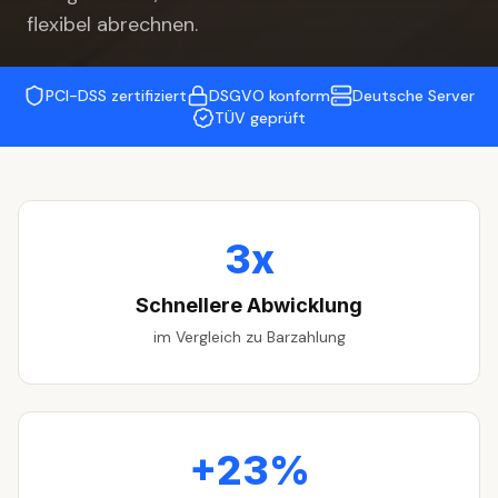
flexibel abrechnen.
PCI-DSS zertifiziert
DSGVO konform
Deutsche Server
TÜV geprüft
3x
Schnellere Abwicklung
im Vergleich zu Barzahlung
+23%