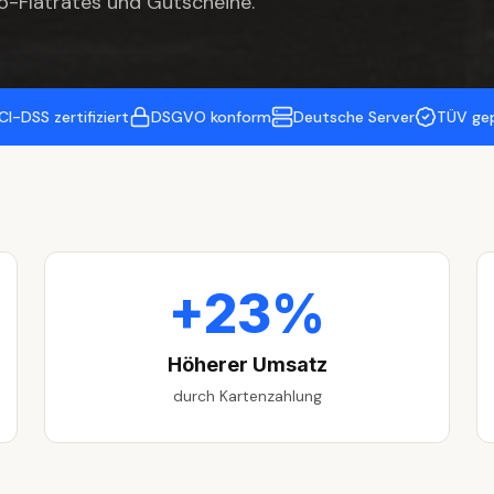
o-Flatrates und Gutscheine.
CI-DSS zertifiziert
DSGVO konform
Deutsche Server
TÜV ge
+23%
Höherer Umsatz
durch Kartenzahlung