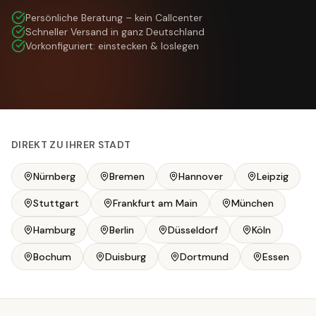
Persönliche Beratung – kein Callcenter
Schneller Versand in ganz Deutschland
Vorkonfiguriert: einstecken & loslegen
DIREKT ZU IHRER STADT
Nürnberg
Bremen
Hannover
Leipzig
Stuttgart
Frankfurt am Main
München
Hamburg
Berlin
Düsseldorf
Köln
Bochum
Duisburg
Dortmund
Essen