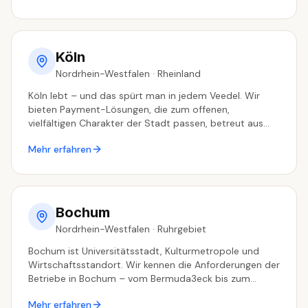
Köln
Nordrhein-Westfalen
·
Rheinland
Köln lebt – und das spürt man in jedem Veedel. Wir
bieten Payment-Lösungen, die zum offenen,
vielfältigen Charakter der Stadt passen, betreut aus
dem Ruhrgebiet.
Mehr erfahren
Bochum
Nordrhein-Westfalen
·
Ruhrgebiet
Bochum ist Universitätsstadt, Kulturmetropole und
Wirtschaftsstandort. Wir kennen die Anforderungen der
Betriebe in Bochum – vom Bermuda3eck bis zum
Ruhrpark – und beraten Sie persönlich aus dem nahen
Mehr erfahren
Essen.