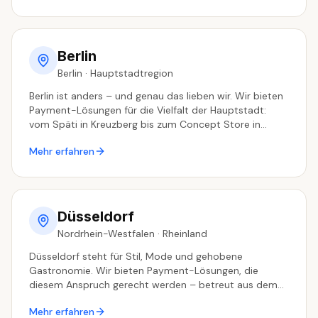
Berlin
Berlin
·
Hauptstadtregion
Berlin ist anders – und genau das lieben wir. Wir bieten
Payment-Lösungen für die Vielfalt der Hauptstadt:
vom Späti in Kreuzberg bis zum Concept Store in
Mitte. Beratung deutschlandweit, persönlich und
Mehr erfahren
kompetent.
Düsseldorf
Nordrhein-Westfalen
·
Rheinland
Düsseldorf steht für Stil, Mode und gehobene
Gastronomie. Wir bieten Payment-Lösungen, die
diesem Anspruch gerecht werden – betreut aus dem
Ruhrgebiet, persönlich und ohne Callcenter.
Mehr erfahren