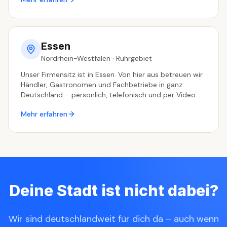
betreuen Sie persönlich – per Telefon, Video und
schnellem Versand.
Essen
Nordrhein-Westfalen
·
Ruhrgebiet
Unser Firmensitz ist in Essen. Von hier aus betreuen wir
Händler, Gastronomen und Fachbetriebe in ganz
Deutschland – persönlich, telefonisch und per Video.
Kurze Wege, klare Sprache, kein Callcenter.
Mehr erfahren
Deine Stadt ist nicht dabei?
Wir sind deutschlandweit für dich da – auch wenn